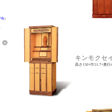
ブ色
）
-
）
キンモクセイ
高さ150×巾51.7×奥行