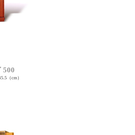
500
45.5（cm）