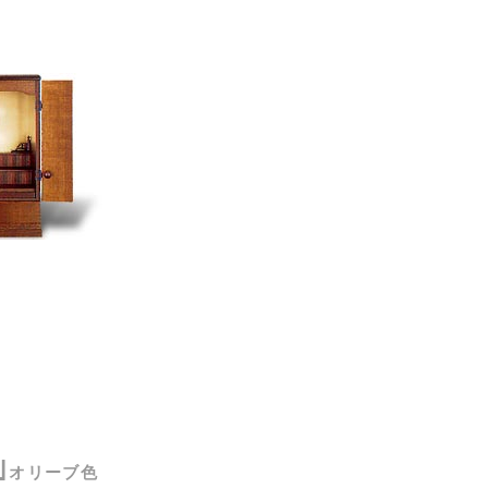
｣
オリーブ色