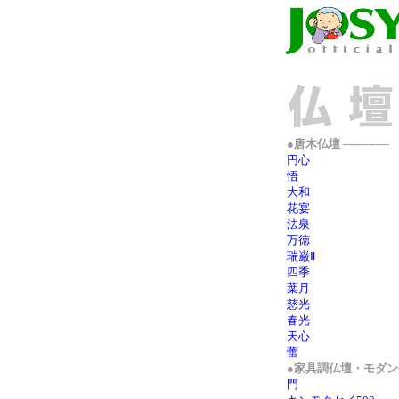
●唐木仏壇 -------------
円心
悟
大和
花宴
法泉
万徳
瑞巌Ⅱ
四季
葉月
慈光
春光
天心
蕾
●家具調仏壇・モダン
門