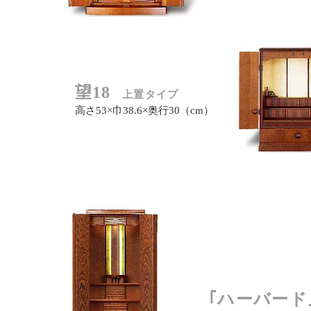
望18
上置タイプ
高さ53×巾38.6×奥行30（cm）
｢ハーバード