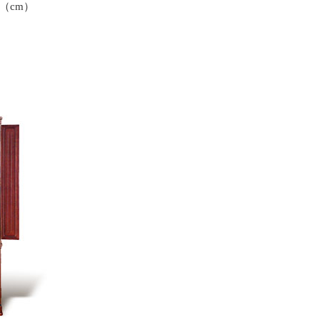
3（cm）