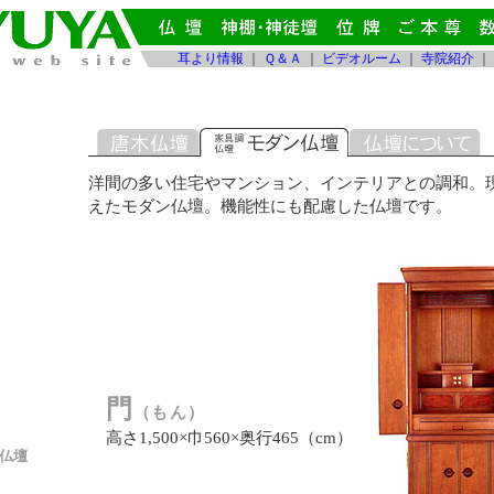
耳より情報
｜
Ｑ＆Ａ
｜
ビデオルーム
｜
寺院紹介
｜
洋間の多い住宅やマンション、インテリアとの調和。
えたモダン仏壇。機能性にも配慮した仏壇です。
門
（もん）
高さ1,500×巾560×奥行465（cm）
仏壇