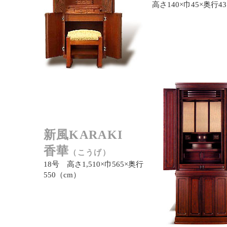
高さ140×巾45×奥行4
新風KARAKI
香華
（こうげ）
18号 高さ1,510×巾565×奥行
550（cm）