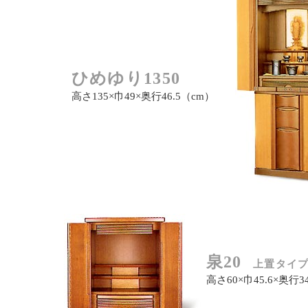
ひめゆり1350
高さ135×巾49×奥行46.5（cm）
泉20
上置タイ
高さ60×巾45.6×奥行3