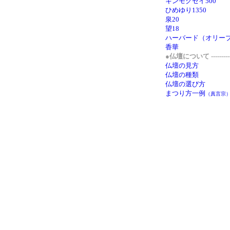
キンモクセイ500
ひめゆり1350
泉20
望18
ハーバード（オリー
香華
●仏壇について ---------
仏壇の見方
仏壇の種類
仏壇の選び方
まつり方一例
（真言宗